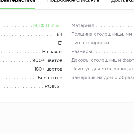
арактеристики
Подробное описание
Доставка
еру, конфигурации, наполнению и другим параметрам. Д
08.00 до 21.00.
Материал
МДФ Плёнка
дивидуальным размерам через бланк заказа - корзину 
Толщина столешницы, мм
84
азу прикрепляется эскиз проекта.
Тип планировки
E1
ации (цвет, ножки, ручки, фурнитура и другие параметр
Размеры
На заказ
 комплект мебели, представлены в их описаниях.
Декоры столешниц и фар
900+ цветов
 размеры и пожелания просчитает дизайнер.
Плинтус для столешницы 
180+ цветов
Замерщик на дом с образ
Бесплатно
ROINST