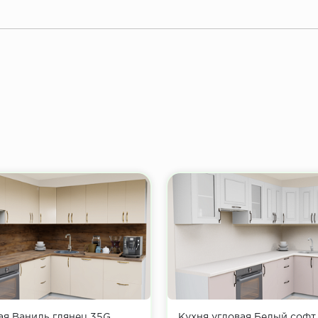
ая Ваниль глянец 35G
Кухня угловая Белый софт