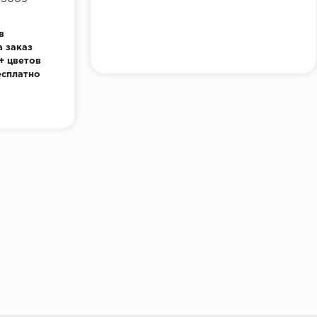
в
а заказ
+ цветов
есплатно