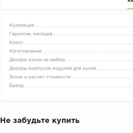
Х
Кухонные гарнитуры могут быть любыми по цвету, разм
с 
Коллекция
Заказы на кухни оформляются и рассчитываются по ин
Гарантия, месяцев
всех составляющих заказ товаров. Обязательно к зак
Класс
Стоимость данной кухни указана для базовой комплект
Изготовление
Все цвета или параметры товаров, из которых состоит
Декоры кухни на выбор
Точную стоимость кухонной мебели на заказ под ваши
Декоры корпусов модулей для кухни
Эскиз и расчет стоимости
Бренд
Не забудьте купить