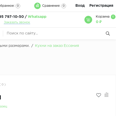
Вход
Регистрация
бранное:
Сравнение:
0
0
95 797-10-50 /
Whatsapp
Корзина
0
0 ₽
Заказать звонок
быми размерами.
/
Кухни на заказ Ессения
( 0 )
м
азец