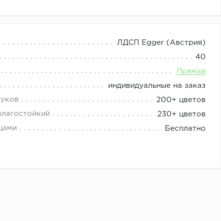
изайнер сделает проект: Эскиз и расчёт бесплатно.
ЛДСП Egger (Австрия)
и стоимость наборной мебели складывается из цены
40
Прямая
ы).
индивидуальные на заказ
туков
200+ цветов
влагостойкий
230+ цветов
цами
Бесплатно