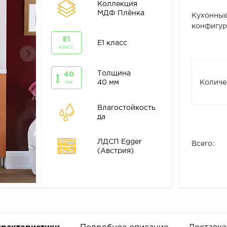
Коллекция
МДФ Плёнка
Кухонные
конфигура
E1
E1 класс
класс
Толщина
40
40 мм
Количе
мм
Влагостойкость
да
ЛДСП Egger
Всего:
(Австрия)