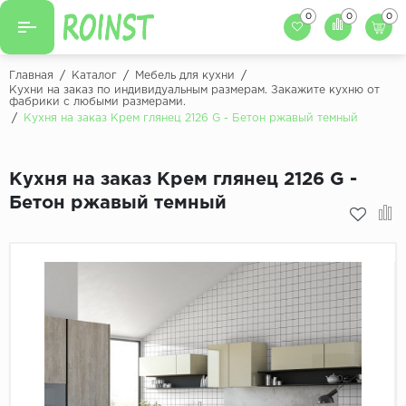
0
0
0
Назад
Назад
Главная
/
Каталог
/
Мебель для кухни
/
Кухни на заказ по индивидуальным размерам. Закажите кухню от
фабрики с любыми размерами.
Заказать кухню
Кухни на заказ
/
Кухня на заказ Крем глянец 2126 G - Бетон ржавый темный
Фасады для кухни
Декоры фасадов
Столешницы для к
Кухня на заказ Крем глянец 2126 G -
Кухонный фартук
Декоры столешниц
Бетон ржавый темный
Мойки для кухни
Декоры кухонных фартуков
Декоры ЛДСП для мебели
Декоры обоев под мебель