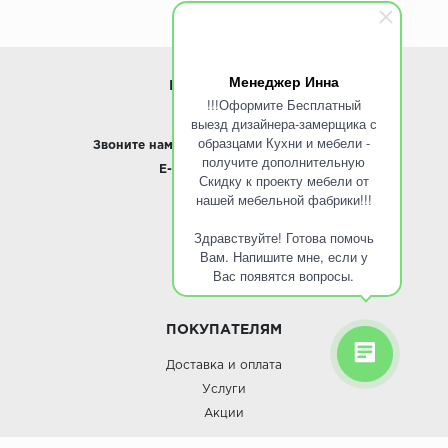
Менеджер Инна
ИНФОРМАЦИЯ
!!!Оформите Бесплатный
выезд дизайнера-замерщика с
www.ROINST.ru
образцами Кухни и мебели -
Звоните нам:
8 495 797-10-50 /
Whatsapp
получите дополнительную
E-mail:
info@roinst.ru
Скидку к проекту мебели от
нашей мебельной фабрики!!!
О КОМПАНИИ
Здравствуйте! Готова помочь
О компании
Вам. Напишите мне, если у
Контакты
Вас появятся вопросы.
Кухни оптом
ПОКУПАТЕЛЯМ
Доставка и оплата
Услуги
Акции