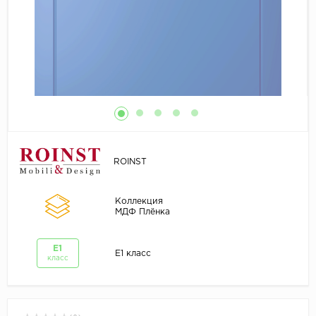
ROINST
Коллекция
МДФ Плёнка
E1
E1 класс
класс