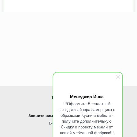
Менеджер Инна
ИНФОРМАЦИЯ
!!!Оформите Бесплатный
выезд дизайнера-замерщика с
www.ROINST.ru
образцами Кухни и мебели -
Звоните нам:
8 495 797-10-50 /
Whatsapp
получите дополнительную
E-mail:
info@roinst.ru
Скидку к проекту мебели от
нашей мебельной фабрики!!!
О КОМПАНИИ