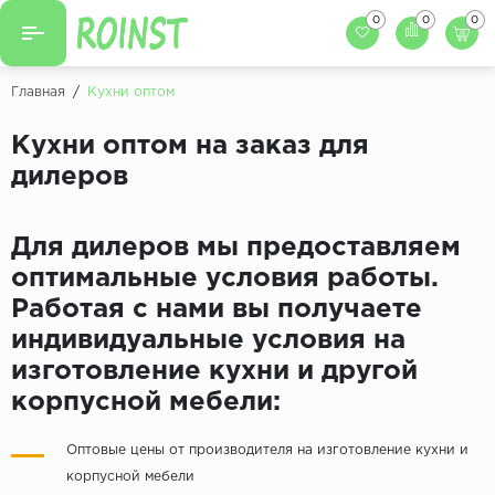
0
0
0
Назад
Назад
Главная
/
Кухни оптом
Заказать кухню
Кухни на заказ
Кухни оптом на заказ для
Фасады для кухни
дилеров
Декоры фасадов
Столешницы для к
Кухонный фартук
Декоры столешниц
Для дилеров мы предоставляем
Мойки для кухни
оптимальные условия работы.
Декоры кухонных фартуков
Работая с нами вы получаете
индивидуальные условия на
Декоры ЛДСП для мебели
изготовление кухни и другой
Декоры обоев под мебель
корпусной мебели:
Оптовые цены от производителя на изготовление кухни и
корпусной мебели