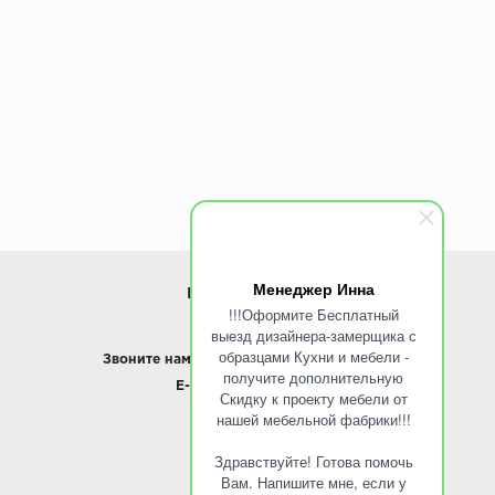
Менеджер Инна
ИНФОРМАЦИЯ
!!!Оформите Бесплатный
выезд дизайнера-замерщика с
www.ROINST.ru
образцами Кухни и мебели -
Звоните нам:
8 495 797-10-50 /
Whatsapp
получите дополнительную
E-mail:
info@roinst.ru
Скидку к проекту мебели от
нашей мебельной фабрики!!!
О КОМПАНИИ
Здравствуйте! Готова помочь
О компании
Вам. Напишите мне, если у
Контакты