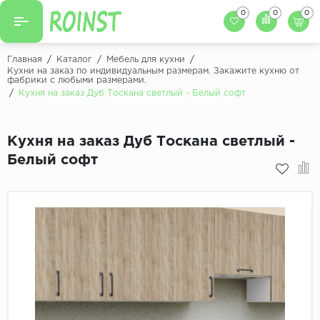
0
0
0
Назад
Назад
Главная
/
Каталог
/
Мебель для кухни
/
Кухни на заказ по индивидуальным размерам. Закажите кухню от
фабрики с любыми размерами.
Заказать кухню
Кухни на заказ
/
Кухня на заказ Дуб Тоскана светлый - Белый софт
Фасады для кухни
Декоры фасадов
Столешницы для к
Кухня на заказ Дуб Тоскана светлый -
Кухонный фартук
Декоры столешниц
Белый софт
Мойки для кухни
Декоры кухонных фартуков
Декоры ЛДСП для мебели
Декоры обоев под мебель