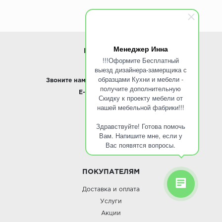
Менеджер Инна
ИНФОРМАЦИЯ
!!!Оформите Бесплатный
выезд дизайнера-замерщика с
www.ROINST.ru
образцами Кухни и мебели -
Звоните нам:
8 495 797-10-50 /
Whatsapp
получите дополнительную
E-mail:
info@roinst.ru
Скидку к проекту мебели от
нашей мебельной фабрики!!!
О КОМПАНИИ
Здравствуйте! Готова помочь
О компании
Вам. Напишите мне, если у
Контакты
Вас появятся вопросы.
Кухни оптом
ПОКУПАТЕЛЯМ
Доставка и оплата
Услуги
Акции