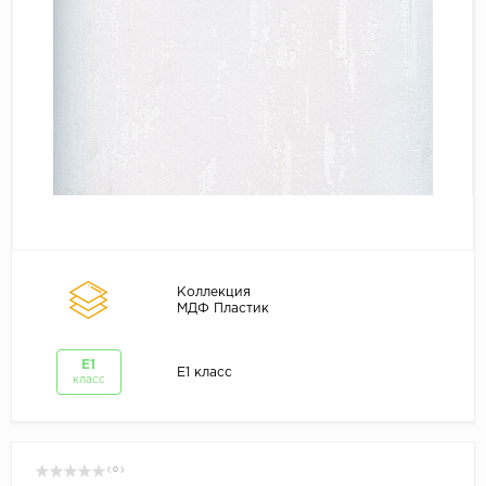
Коллекция
МДФ Пластик
E1
E1 класс
класс
( 0 )