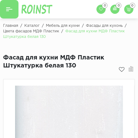
0
0
0
Назад
Назад
Главная
/
Каталог
/
Мебель для кухни
/
Фасады для кухонь
/
Цвета фасадов МДФ Пластик
/
Фасад для кухни МДФ Пластик
Заказать кухню
Штукатурка белая 130
Кухни на заказ
Фасады для кухни
Декоры фасадов
Столешницы для к
Фасад для кухни МДФ Пластик
Штукатурка белая 130
Кухонный фартук
Декоры столешниц
Мойки для кухни
Декоры кухонных фартуков
Декоры ЛДСП для мебели
Декоры обоев под мебель