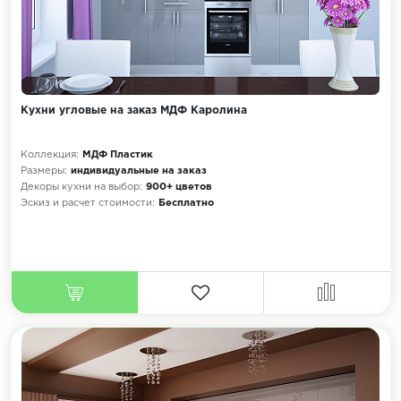
Кухни угловые на заказ МДФ Каролина
Коллекция:
МДФ Пластик
Размеры:
индивидуальные на заказ
Декоры кухни на выбор:
900+ цветов
Эскиз и расчет стоимости:
Бесплатно