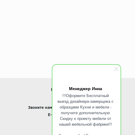
Менеджер Инна
ИНФОРМАЦИЯ
!!!Оформите Бесплатный
выезд дизайнера-замерщика с
www.ROINST.ru
образцами Кухни и мебели -
Звоните нам:
8 495 797-10-50 /
Whatsapp
получите дополнительную
E-mail:
info@roinst.ru
Скидку к проекту мебели от
нашей мебельной фабрики!!!
О КОМПАНИИ