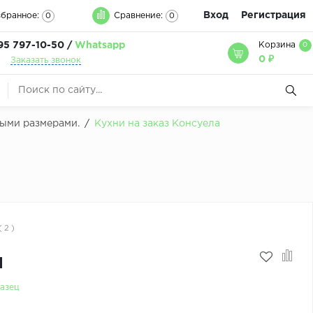
Вход
Регистрация
бранное:
Сравнение:
0
0
95 797-10-50 /
Whatsapp
Корзина
0
0 ₽
Заказать звонок
быми размерами.
/
Кухни на заказ Консуела
( 2 )
м
азец