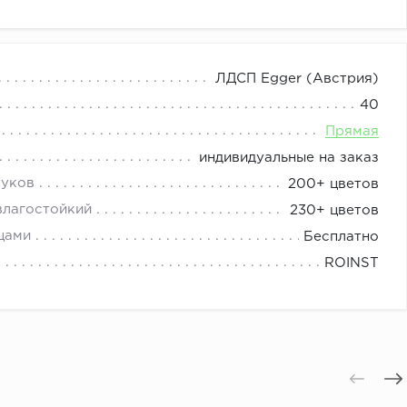
изайнер сделает проект: Эскиз и расчёт бесплатно.
ЛДСП Egger (Австрия)
и стоимость наборной мебели складывается из цены
40
Прямая
ы).
индивидуальные на заказ
туков
200+ цветов
влагостойкий
230+ цветов
цами
Бесплатно
ROINST