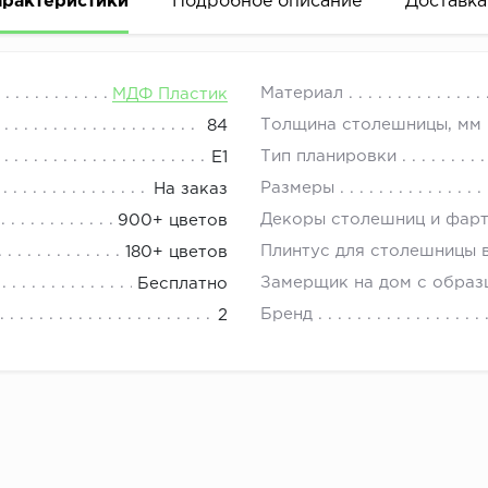
арактеристики
Подробное описание
Доставка
еру, конфигурации, наполнению и другим параметрам. Д
08.00 до 21.00.
Материал
МДФ Пластик
дивидуальным размерам через бланк заказа - корзину 
Толщина столешницы, мм
84
азу прикрепляется эскиз проекта.
Тип планировки
E1
ации (цвет, ножки, ручки, фурнитура и другие параметр
Размеры
На заказ
 комплект мебели, представлены в их описаниях.
Декоры столешниц и фар
900+ цветов
 размеры и пожелания просчитает дизайнер.
Плинтус для столешницы 
180+ цветов
Замерщик на дом с образ
Бесплатно
Бренд
2