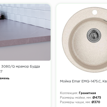
 3080/Q мрамор Будда
27
амень
Мойка Emar EMQ-1475.C, К
Коллекция:
Гранитная
Размеры мойки, мм:
Ø475
Размеры чаши, мм:
Ø370