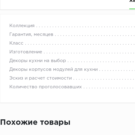
Х
Кухонные гарнитуры могут быть любыми по цвету, разм
с 
Коллекция
Заказы на кухни оформляются и рассчитываются по ин
Гарантия, месяцев
всех составляющих заказ товаров. Обязательно к зак
Класс
Стоимость данной кухни указана для базовой комплект
Изготовление
Все цвета или параметры товаров, из которых состоит
Декоры кухни на выбор
Точную стоимость кухонной мебели на заказ под ваши
Декоры корпусов модулей для кухни
Эскиз и расчет стоимости
Количество проголосовавших
Похожие товары