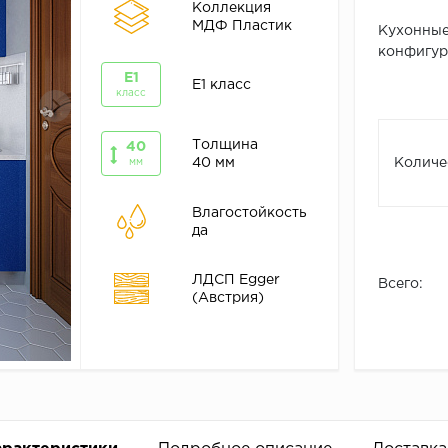
Коллекция
МДФ Пластик
Кухонные
конфигура
E1
E1 класс
класс
Толщина
40
40 мм
Количе
мм
Влагостойкость
да
ЛДСП Egger
Всего:
(Австрия)