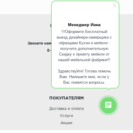
Менеджер Инна
ИНФОРМАЦИЯ
!!!Оформите Бесплатный
выезд дизайнера-замерщика с
www.ROINST.ru
образцами Кухни и мебели -
Звоните нам:
8 495 797-10-50 /
Whatsapp
получите дополнительную
E-mail:
info@roinst.ru
Скидку к проекту мебели от
нашей мебельной фабрики!!!
О КОМПАНИИ
Здравствуйте! Готова помочь
О компании
Вам. Напишите мне, если у
Контакты
Вас появятся вопросы.
Кухни оптом
ПОКУПАТЕЛЯМ
Доставка и оплата
Услуги
Акции