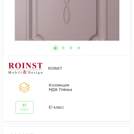
ROINST
Коллекция
МДФ Плёнка
E1
E1 класс
класс