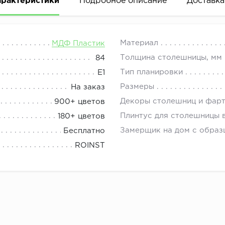
арактеристики
Подробное описание
Доставка
еру, конфигурации, наполнению и другим параметрам. Д
08.00 до 21.00.
Материал
МДФ Пластик
дивидуальным размерам через бланк заказа - корзину 
Толщина столешницы, мм
84
азу прикрепляется эскиз проекта.
Тип планировки
E1
ации (цвет, ножки, ручки, фурнитура и другие параметр
Размеры
На заказ
 комплект мебели, представлены в их описаниях.
Декоры столешниц и фар
900+ цветов
 размеры и пожелания просчитает дизайнер.
Плинтус для столешницы 
180+ цветов
Замерщик на дом с образ
Бесплатно
ROINST