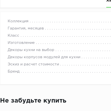
Х
Кухонные гарнитуры могут быть любыми по цвету, разм
с 
Коллекция
Заказы на кухни оформляются и рассчитываются по ин
Гарантия, месяцев
всех составляющих заказ товаров. Обязательно к зак
Класс
Стоимость данной кухни указана для базовой комплект
Изготовление
Все цвета или параметры товаров, из которых состоит
Декоры кухни на выбор
Точную стоимость кухонной мебели на заказ под ваши
Декоры корпусов модулей для кухни
Эскиз и расчет стоимости
Бренд
Не забудьте купить