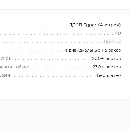
изайнер сделает проект: Эскиз и расчёт бесплатно.
ЛДСП Egger (Австрия)
и стоимость наборной мебели складывается из цены
40
Прямая
ы).
индивидуальные на заказ
туков
200+ цветов
влагостойкий
230+ цветов
цами
Бесплатно