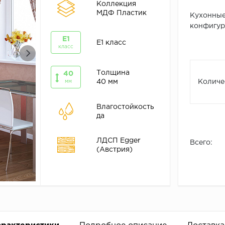
Коллекция
МДФ Пластик
Кухонные
конфигура
E1
E1 класс
класс
Толщина
40
40 мм
Количе
мм
Влагостойкость
да
ЛДСП Egger
Всего:
(Австрия)