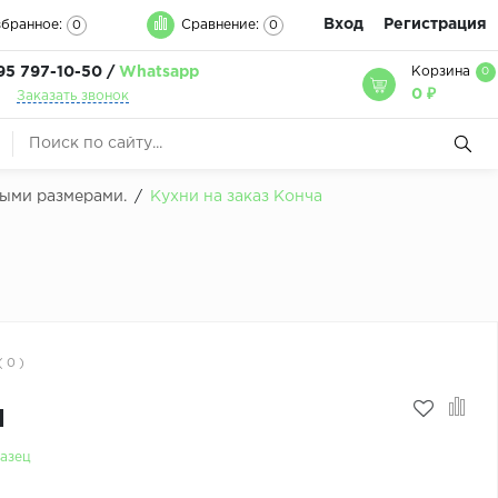
Вход
Регистрация
бранное:
Сравнение:
0
0
95 797-10-50 /
Whatsapp
Корзина
0
0 ₽
Заказать звонок
быми размерами.
/
Кухни на заказ Конча
( 0 )
м
азец