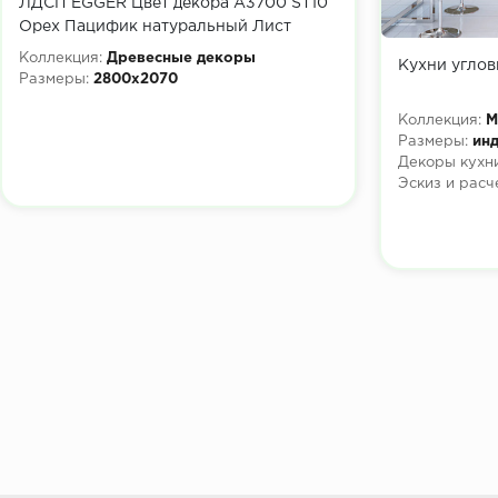
ЛДСП EGGER Цвет декора A3700 ST10
Орех Пацифик натуральный Лист
2800x2070х16 мм
Коллекция:
Древесные декоры
Кухни углов
Размеры:
2800x2070
Коллекция:
М
Размеры:
инд
Декоры кухни
Эскиз и расч