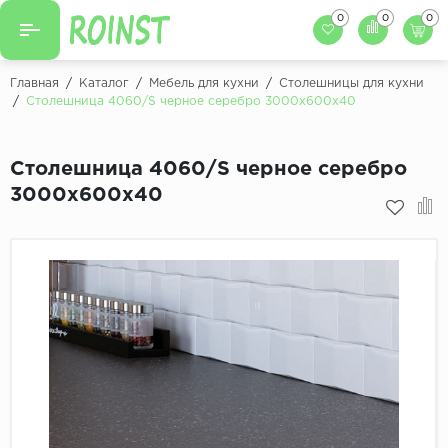
0
0
0
Назад
Назад
Главная
/
Каталог
/
Мебель для кухни
/
Столешницы для кухни
/
Столешница 4060/S черное серебро 3000х600х40
Заказать кухню
Кухни на заказ
Фасады для кухни
Столешница 4060/S черное серебро
Декоры фасадов
Столешницы для к
3000х600х40
Кухонный фартук
Декоры столешниц
Мойки для кухни
Декоры кухонных фартуков
Декоры ЛДСП для мебели
Декоры обоев под мебель