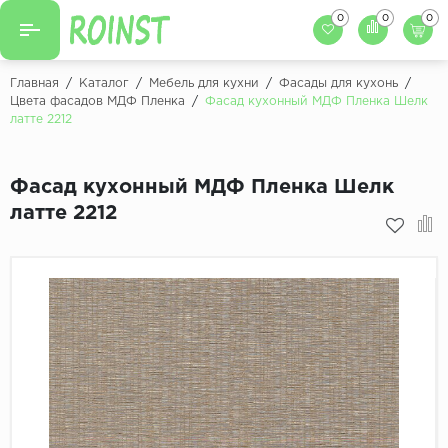
0
0
0
Назад
Назад
Главная
/
Каталог
/
Мебель для кухни
/
Фасады для кухонь
/
Цвета фасадов МДФ Пленка
/
Фасад кухонный МДФ Пленка Шелк
Заказать кухню
латте 2212
Кухни на заказ
Фасады для кухни
Декоры фасадов
Столешницы для к
Фасад кухонный МДФ Пленка Шелк
латте 2212
Кухонный фартук
Декоры столешниц
Мойки для кухни
Декоры кухонных фартуков
Декоры ЛДСП для мебели
Декоры обоев под мебель