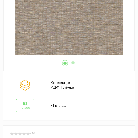
Коллекция
МДФ Плёнка
E1
E1 класс
класс
( 0 )