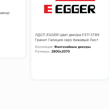
рамор
ЛДСП EGGER Цвет декора F371 ST89
Гранит Галиция серо бежевый Лист
2800x2070х16 мм
Коллекция:
Фантазийные декоры
Размеры:
2800x2070