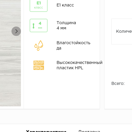
E1
E1 класс
класс
Толщина
4
4 мм
мм
Количе
Влагостойкость
да
Высококачественный
пластик HPL
Всего: