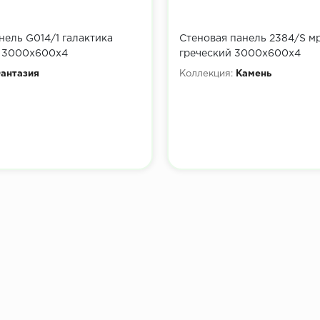
нель G014/1 галактика
Стеновая панель 2384/S м
 3000х600х4
греческий 3000х600х4
антазия
Коллекция:
Камень