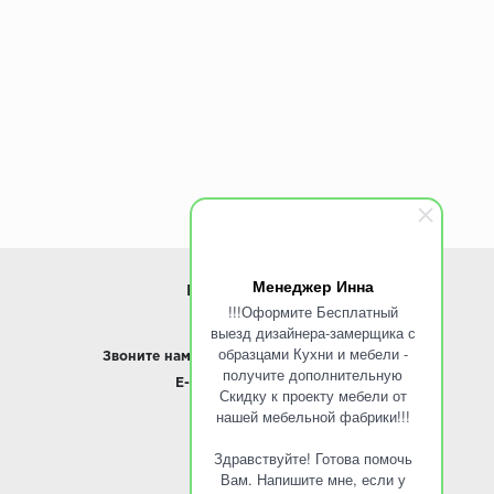
Размеры чаши, мм:
365х425
Менеджер Инна
ИНФОРМАЦИЯ
!!!Оформите Бесплатный
выезд дизайнера-замерщика с
www.ROINST.ru
образцами Кухни и мебели -
Звоните нам:
8 495 797-10-50 /
Whatsapp
получите дополнительную
E-mail:
info@roinst.ru
Скидку к проекту мебели от
нашей мебельной фабрики!!!
О КОМПАНИИ
Здравствуйте! Готова помочь
О компании
Вам. Напишите мне, если у
Контакты