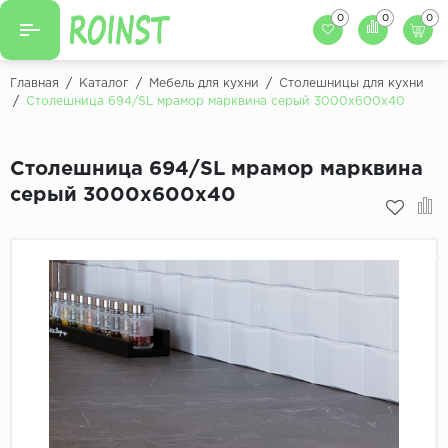
0
0
0
Назад
Назад
Главная
/
Каталог
/
Мебель для кухни
/
Столешницы для кухни
/
Столешница 694/SL мрамор марквина серый 3000х600х40
Заказать кухню
Кухни на заказ
Фасады для кухни
Столешница 694/SL мрамор марквина
Декоры фасадов
Столешницы для к
серый 3000х600х40
Кухонный фартук
Декоры столешниц
Мойки для кухни
Декоры кухонных фартуков
Декоры ЛДСП для мебели
Декоры обоев под мебель