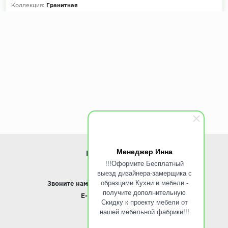
Коллекция:
Гранитная
Размеры мойки, мм:
650х500
Размеры чаши, мм:
370х460
Менеджер Инна
ИНФОРМАЦИЯ
!!!Оформите Бесплатный
выезд дизайнера-замерщика с
www.ROINST.ru
образцами Кухни и мебели -
Звоните нам:
8 495 797-10-50 /
Whatsapp
получите дополнительную
E-mail:
info@roinst.ru
Скидку к проекту мебели от
нашей мебельной фабрики!!!
О КОМПАНИИ