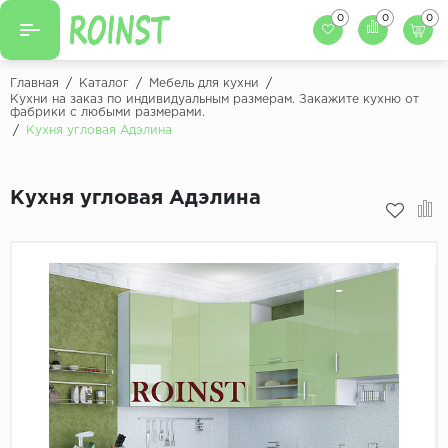
0
0
0
Назад
Назад
Главная
/
Каталог
/
Мебель для кухни
/
Кухни на заказ по индивидуальным размерам. Закажите кухню от
фабрики с любыми размерами.
Заказать кухню
Кухни на заказ
/
Кухня угловая Адэлина
Фасады для кухни
Декоры фасадов
Столешницы для к
Кухня угловая Адэлина
Кухонный фартук
Декоры столешниц
Мойки для кухни
Декоры кухонных фартуков
Декоры ЛДСП для мебели
Декоры обоев под мебель