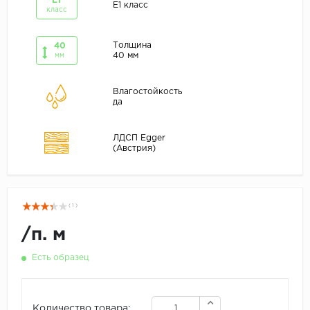
E1
E1 класс
класс
Толщина
40
40 мм
мм
Влагостойкость
да
ЛДСП Egger
(Австрия)
( 1 )
/
п. м
Есть образец
Количество товара: