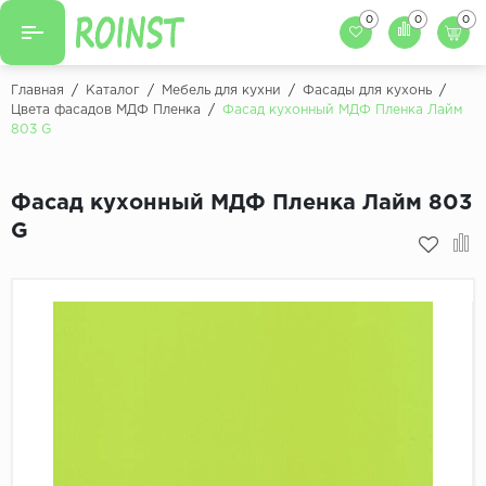
0
0
0
Назад
Назад
Главная
/
Каталог
/
Мебель для кухни
/
Фасады для кухонь
/
Цвета фасадов МДФ Пленка
/
Фасад кухонный МДФ Пленка Лайм
Заказать кухню
803 G
Кухни на заказ
Фасады для кухни
Декоры фасадов
Столешницы для к
Фасад кухонный МДФ Пленка Лайм 803
G
Кухонный фартук
Декоры столешниц
Мойки для кухни
Декоры кухонных фартуков
Декоры ЛДСП для мебели
Декоры обоев под мебель