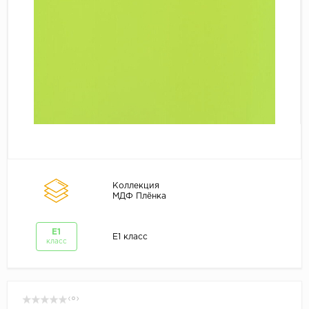
Коллекция
МДФ Плёнка
E1
E1 класс
класс
( 0 )