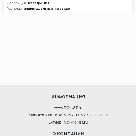
Коллекция:
Фасады ПВХ
Размеры:
индивидуальные на заказ
Декоры кухни на выбор:
900+ цветов
Эскиз и расчет стоимости:
Бесплатно
ИНФОРМАЦИЯ
www.ROINST.ru
Звоните нам:
8 495 797-10-50 /
Whatsapp
E-mail:
info@roinst.ru
О КОМПАНИИ