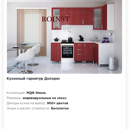
Кухонный гарнитур Долорес
Коллекция:
МДФ Эмаль
Размеры:
индивидуальные на заказ
Декоры кухни на выбор:
900+ цветов
Эскиз и расчет стоимости:
Бесплатно