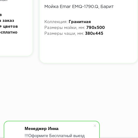
Мойка Emar EMQ-1790.Q, Барит
в
а заказ
Коллекция:
Гранитная
+ цветов
Размеры мойки, мм:
790х500
есплатно
Размеры чаши, мм:
380х445
Менеджер Инна
!!!Оформите Бесплатный выезд