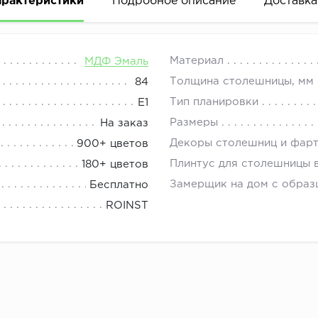
арактеристики
Подробное описание
Доставка
меру, конфигурации, наполнению и другим параметрам. 
08.00 до 21.00.
Материал
МДФ Эмаль
Толщина столешницы, мм
84
Тип планировки
E1
Размеры
На заказ
Декоры столешниц и фар
900+ цветов
Плинтус для столешницы 
180+ цветов
Замерщик на дом с образ
Бесплатно
ROINST