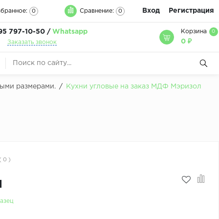
Вход
Регистрация
бранное:
Сравнение:
0
0
95 797-10-50 /
Whatsapp
Корзина
0
0 ₽
Заказать звонок
быми размерами.
/
Кухни угловые на заказ МДФ Мэризол
( 0 )
м
азец