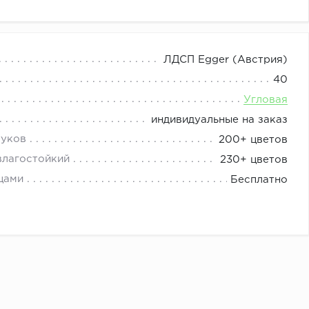
Дизайнер сделает проект под Ваши размеры и
ЛДСП Egger (Австрия)
40
Угловая
индивидуальные на заказ
туков
200+ цветов
влагостойкий
230+ цветов
цами
Бесплатно