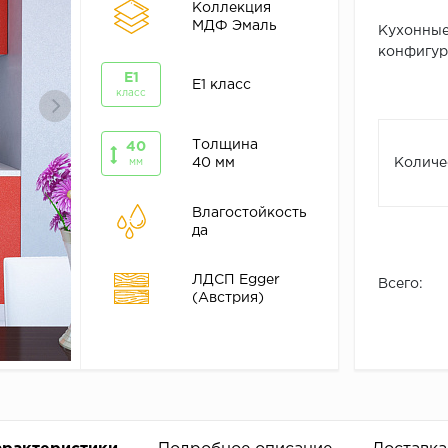
Коллекция
МДФ Эмаль
Кухонные
конфигура
E1
E1 класс
класс
Толщина
40
40 мм
Количе
мм
Влагостойкость
да
ЛДСП Egger
Всего:
(Австрия)