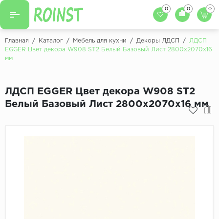
0
0
0
Назад
Назад
Главная
/
Каталог
/
Мебель для кухни
/
Декоры ЛДСП
/
ЛДСП
EGGER Цвет декора W908 ST2 Белый Базовый Лист 2800x2070х16
Заказать кухню
мм
Кухни на заказ
Фасады для кухни
Декоры фасадов
Столешницы для к
ЛДСП EGGER Цвет декора W908 ST2
Белый Базовый Лист 2800x2070х16 мм
Кухонный фартук
Декоры столешниц
Мойки для кухни
Декоры кухонных фартуков
Декоры ЛДСП для мебели
Декоры обоев под мебель