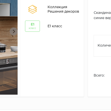
Коллекция
Решения декоров
Скандинав
синие вер
Е1
Е1 класс
класс
Количе
Всего: