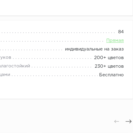
а отлично гармонируют с нижними фасадами темного
84
дивидуальный стиль кухни.
Прямая
.
индивидуальные на заказ
туков
200+ цветов
Мрамор греческий.
влагостойкий
230+ цветов
б выбеленный.
цами
Бесплатно