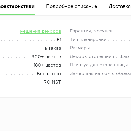
арактеристики
Подробное описание
Доставка
 фасады. Ярко-синие верхние фасады с текстурой дерев
08.00 до 21.00.
Гарантия, месяцев
Решения декоров
тенках, минималистичные ручки помогут создать свой ин
Тип планировки
Е1
75-FL Дуб Кера и со стеновой панелью 2075-FL Дуб Кера
Размеры
На заказ
-S Fossil и со стеновой панелью 7061-S Fossil.
Декоры столешниц и фар
900+ цветов
384-S Мрамор греческий и со стеновой панелью 2384-S 
Плинтус для столешницы 
180+ цветов
022-S Дуб выбеленный и со стеновой панелью 9022-S Ду
Замерщик на дом с образ
Бесплатно
ROINST