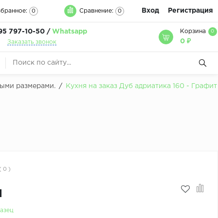
Вход
Регистрация
бранное:
Сравнение:
0
0
95 797-10-50 /
Whatsapp
Корзина
0
0 ₽
Заказать звонок
быми размерами.
/
Кухня на заказ Дуб адриатика 160 - Графит
( 0 )
м
азец