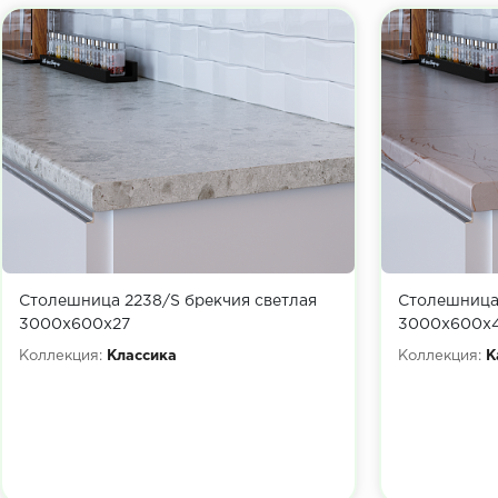
3. Столешница….............................2384-S Мрамор греческ
3. Стеновая панель…......................2384-S Мрамор гречес
4. Столешница….............................9022-S Дуб выбеленный
4. Стеновая панель…......................9022-S Дуб выбеленны
Столешница 2238/S брекчия светлая
Столешница
3000х600х27
3000х600х
Коллекция:
Классика
Коллекция:
К