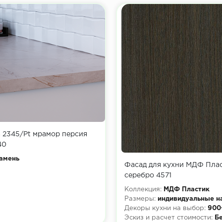
ий
кий
й
 2345/Pt мрамор персия
40
амень
Фасад для кухни МДФ Плас
серебро 4571
Коллекция:
МДФ Пластик
Размеры:
индивидуальные н
Декоры кухни на выбор:
900
Эскиз и расчет стоимости:
Б