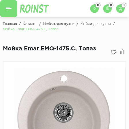
0
0
0
Назад
Назад
Главная
/
Каталог
/
Мебель для кухни
/
Мойки для кухни
/
Мойка Emar EMQ-1475.C, Топаз
Заказать кухню
Кухни на заказ
Фасады для кухни
Мойка Emar EMQ-1475.C, Топаз
Декоры фасадов
Столешницы для к
Кухонный фартук
Декоры столешниц
Мойки для кухни
Декоры кухонных фартуков
Декоры ЛДСП для мебели
Декоры обоев под мебель