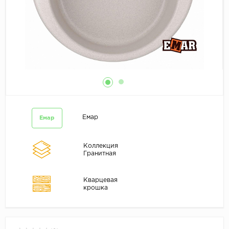
Емар
Емар
Коллекция
Гранитная
Кварцевая
крошка