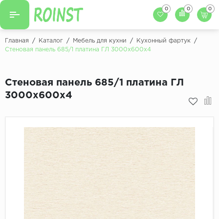
0
0
0
Назад
Назад
Главная
/
Каталог
/
Мебель для кухни
/
Кухонный фартук
/
Стеновая панель 685/1 платина ГЛ 3000х600х4
Заказать кухню
Кухни на заказ
Фасады для кухни
Стеновая панель 685/1 платина ГЛ
Декоры фасадов
Столешницы для к
3000х600х4
Кухонный фартук
Декоры столешниц
Мойки для кухни
Декоры кухонных фартуков
Декоры ЛДСП для мебели
Декоры обоев под мебель