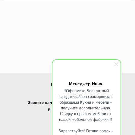
Декоры кухни на выбор:
900+ цветов
Эскиз и расчет стоимости:
Бесплатно
Менеджер Инна
ИНФОРМАЦИЯ
!!!Оформите Бесплатный
выезд дизайнера-замерщика с
www.ROINST.ru
образцами Кухни и мебели -
Звоните нам:
8 495 797-10-50 /
Whatsapp
получите дополнительную
E-mail:
info@roinst.ru
Скидку к проекту мебели от
нашей мебельной фабрики!!!
О КОМПАНИИ
Здравствуйте! Готова помочь
О компании