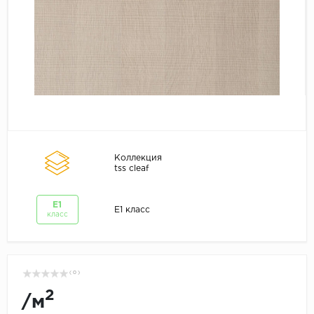
Коллекция
tss cleaf
E1
E1 класс
класс
( 0 )
2
/
м