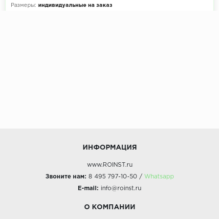
Размеры:
индивидуальные на заказ
Декоры кухни на выбор:
900+ цветов
Эскиз и расчет стоимости:
Бесплатно
ИНФОРМАЦИЯ
www.ROINST.ru
Звоните нам:
8 495 797-10-50 /
Whatsapp
E-mail:
info@roinst.ru
О КОМПАНИИ