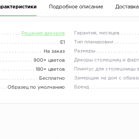
арактеристики
Подробное описание
Доставка
еться как в большом, так и в более компактном помеще
08.00 до 21.00.
Гарантия, месяцев
Решения декоров
ми оттенками ручек и столешницы. Угловая кухня Пасте
Тип планировки
Е1
нт светло-серый.
Размеры
На заказ
Декоры столешниц и фар
900+ цветов
Плинтус для столешницы 
180+ цветов
ло-серый
Замерщик на дом с образ
Бесплатно
ло-серый
Бренд
Образец по умолчанию