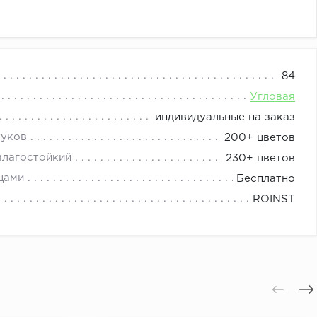
нии. Нежный кофейный оттенок на фасадах с
84
ль латте 1220 со столешницей 1205-BR бриллиант
Угловая
индивидуальные на заказ
туков
200+ цветов
влагостойкий
230+ цветов
цами
Бесплатно
ROINST