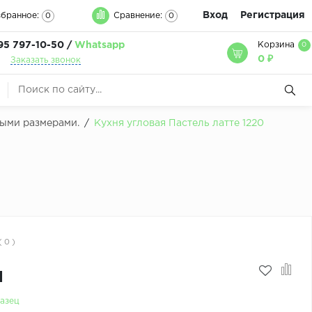
Вход
Регистрация
бранное:
Сравнение:
0
0
95 797-10-50 /
Whatsapp
Корзина
0
0 ₽
Заказать звонок
быми размерами.
/
Кухня угловая Пастель латте 1220
( 0 )
м
азец