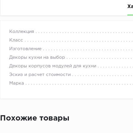
Х
Классический кухонный гарнитур будет хорошо смотр
с 
Коллекция
актуальной фрезеровкой органично сочетается с серы
Класс
светло-серый и со стеновой панелью 1205-BR бриллиа
Изготовление
Верхний фасад…….......................Пастель латте 1220
Декоры кухни на выбор
Нижний фасад……........................Пастель латте 1220
Декоры корпусов модулей для кухни
Столешница….............................1205-BR бриллиант свет
Эскиз и расчет стоимости
Стеновая панель…......................1205-BR бриллиант свет
Марка
Похожие товары