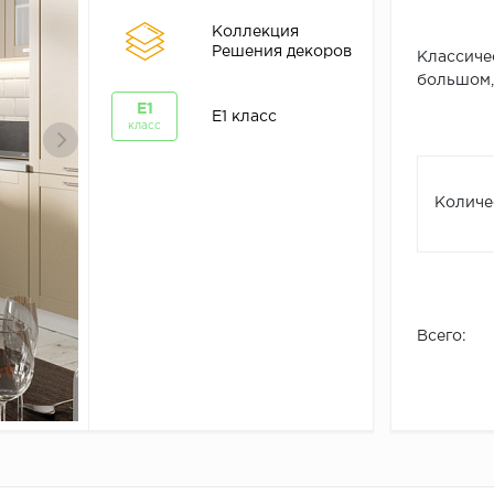
Коллекция
Решения декоров
Классиче
большом, 
Е1
Е1 класс
класс
Количе
Всего: