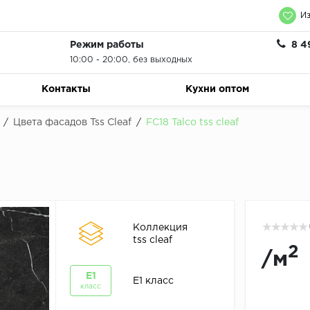
Из
Режим работы
8 4
10:00 - 20:00, без выходных
Контакты
Кухни оптом
/
Цвета фасадов Tss Cleaf
/
FC18 Talco tss cleaf
Коллекция
tss cleaf
2
/
м
E1
E1 класс
класс