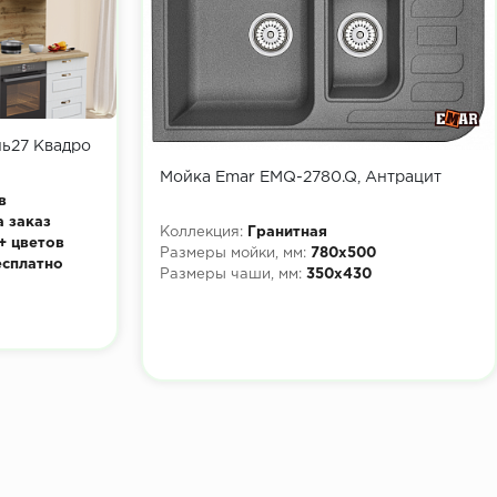
нь27 Квадро
Мойка Emar EMQ-2780.Q, Антрацит
в
а заказ
Коллекция:
Гранитная
+ цветов
Размеры мойки, мм:
780х500
есплатно
Размеры чаши, мм:
350х430