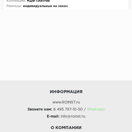
Коллекция:
МДФ Пластик
Размеры:
индивидуальные на заказ
Декоры кухни на выбор:
900+ цветов
Эскиз и расчет стоимости:
Бесплатно
ИНФОРМАЦИЯ
www.ROINST.ru
Звоните нам:
8 495 797-10-50 /
Whatsapp
E-mail:
info@roinst.ru
О КОМПАНИИ