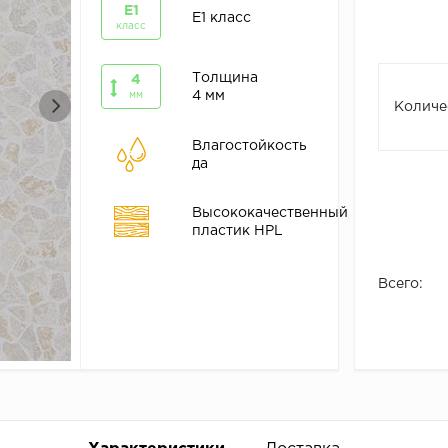
E1
E1 класс
класс
Толщина
4
4 мм
мм
Количе
Влагостойкость
да
Высококачественный
пластик HPL
Всего: