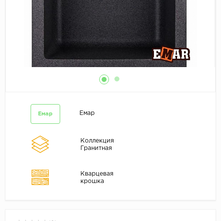
Емар
Емар
Коллекция
Гранитная
Кварцевая
крошка