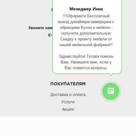
Менеджер Инна
ИНФОРМАЦИЯ
!!!Оформите Бесплатный
выезд дизайнера-замерщика с
www.ROINST.ru
образцами Кухни и мебели -
Звоните нам:
8 495 797-10-50 /
Whatsapp
получите дополнительную
E-mail:
info@roinst.ru
Скидку к проекту мебели от
нашей мебельной фабрики!!!
О КОМПАНИИ
Здравствуйте! Готова помочь
О компании
Вам. Напишите мне, если у
Контакты
Вас появятся вопросы.
Кухни оптом
ПОКУПАТЕЛЯМ
Доставка и оплата
Услуги
Акции