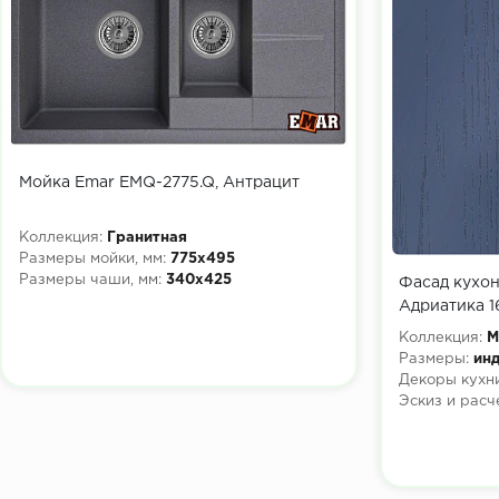
Мойка Emar EMQ-2775.Q, Антрацит
Коллекция:
Гранитная
Размеры мойки, мм:
775х495
Размеры чаши, мм:
340х425
Фасад кухо
Адриатика 1
Коллекция:
М
Размеры:
инд
Декоры кухни
Эскиз и расч