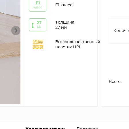
E1
E1 класс
класс
Толщина
27
27 мм
мм
Количе
Высококачественный
пластик HPL
Всего: