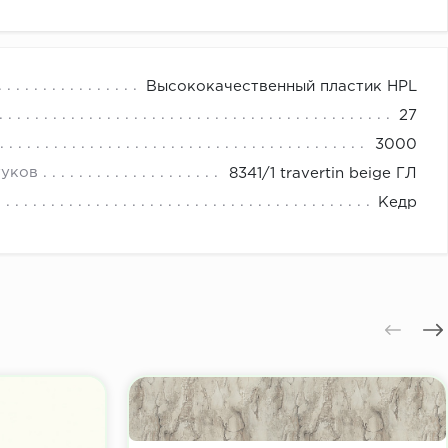
Высококачественный пластик HPL
27
3000
туков
8341/1 travertin beige ГЛ
Кедр