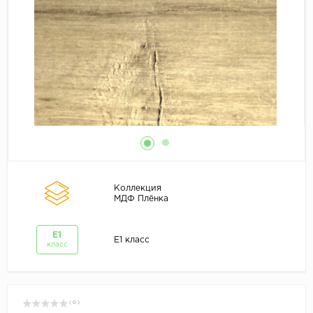
Коллекция
МДФ Плёнка
E1
E1 класс
класс
( 0 )