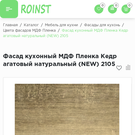
0
0
0
Назад
Назад
Главная
/
Каталог
/
Мебель для кухни
/
Фасады для кухонь
/
Цвета фасадов МДФ Пленка
/
Фасад кухонный МДФ Пленка Кедр
Заказать кухню
агатовый натуральный (NEW) 2105
Кухни на заказ
Фасады для кухни
Декоры фасадов
Столешницы для к
Фасад кухонный МДФ Пленка Кедр
агатовый натуральный (NEW) 2105
Кухонный фартук
Декоры столешниц
Мойки для кухни
Декоры кухонных фартуков
Декоры ЛДСП для мебели
Декоры обоев под мебель