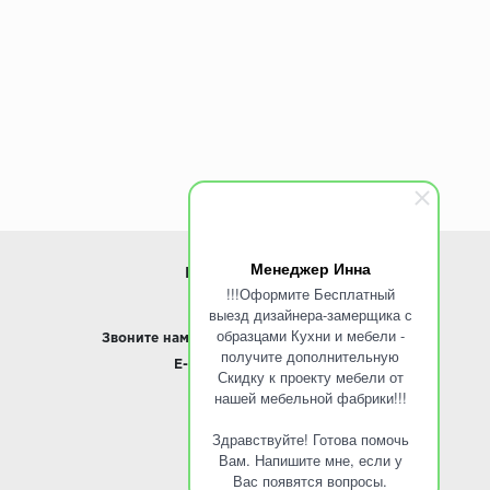
Менеджер Инна
ИНФОРМАЦИЯ
!!!Оформите Бесплатный
выезд дизайнера-замерщика с
www.ROINST.ru
образцами Кухни и мебели -
Звоните нам:
8 495 797-10-50 /
Whatsapp
получите дополнительную
E-mail:
info@roinst.ru
Скидку к проекту мебели от
нашей мебельной фабрики!!!
О КОМПАНИИ
Здравствуйте! Готова помочь
О компании
Вам. Напишите мне, если у
Контакты
Вас появятся вопросы.