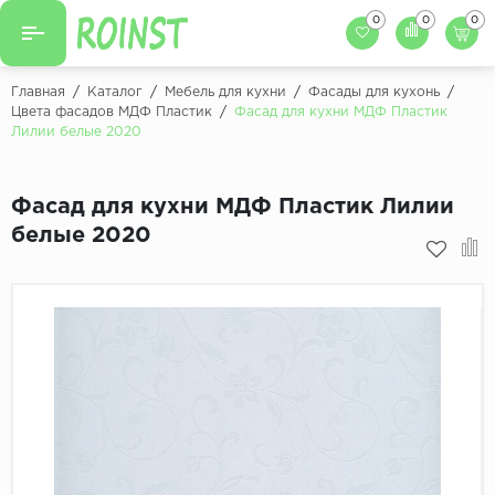
0
0
0
Назад
Назад
Главная
/
Каталог
/
Мебель для кухни
/
Фасады для кухонь
/
Цвета фасадов МДФ Пластик
/
Фасад для кухни МДФ Пластик
Заказать кухню
Лилии белые 2020
Кухни на заказ
Фасады для кухни
Декоры фасадов
Столешницы для к
Фасад для кухни МДФ Пластик Лилии
белые 2020
Кухонный фартук
Декоры столешниц
Мойки для кухни
Декоры кухонных фартуков
Декоры ЛДСП для мебели
Декоры обоев под мебель