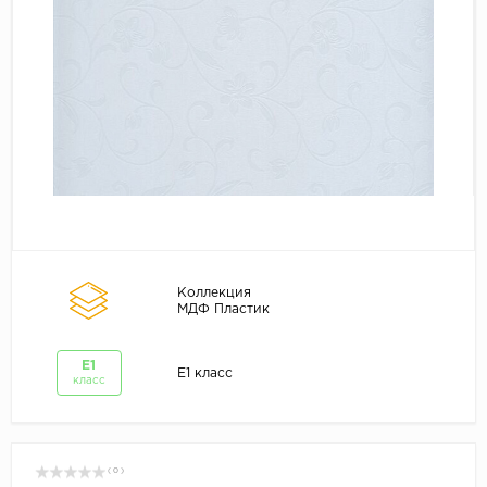
Коллекция
МДФ Пластик
E1
E1 класс
класс
( 0 )