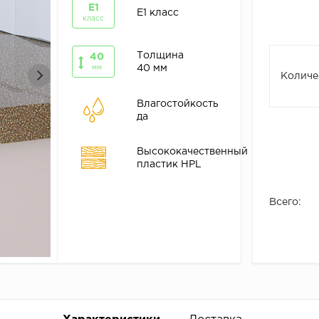
E1
E1 класс
класс
Толщина
40
40 мм
мм
Количе
Влагостойкость
да
Высококачественный
пластик HPL
Всего: