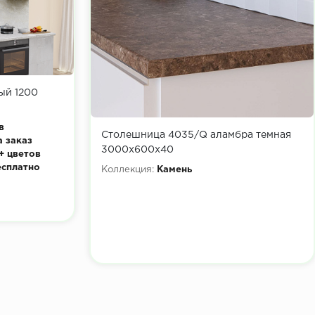
ый 1200
в
Столешница 4035/Q аламбра темная
а заказ
3000х600х40
+ цветов
есплатно
Коллекция:
Камень