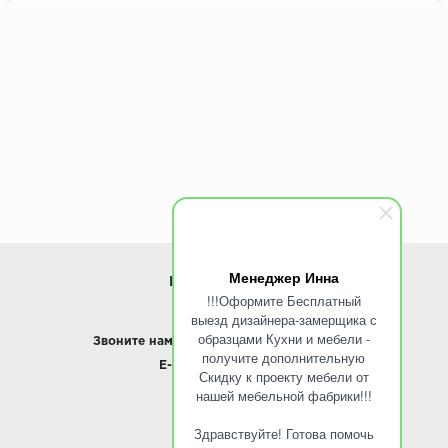
Декоры кухни на выбор:
900+ цветов
Эскиз и расчет стоимости:
Бесплатно
Менеджер Инна
ИНФОРМАЦИЯ
!!!Оформите Бесплатный
выезд дизайнера-замерщика с
www.ROINST.ru
образцами Кухни и мебели -
Звоните нам:
8 495 797-10-50 /
Whatsapp
получите дополнительную
E-mail:
info@roinst.ru
Скидку к проекту мебели от
нашей мебельной фабрики!!!
О КОМПАНИИ
Здравствуйте! Готова помочь
О компании