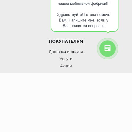
нашей мебельной фабрики!!!
О КОМПАНИИ
Здравствуйте! Готова помочь
О компании
Вам. Напишите мне, если у
Контакты
Вас появятся вопросы.
Кухни оптом
ПОКУПАТЕЛЯМ
Доставка и оплата
Услуги
Акции
Roinst: Мебель и дизайн;© 2009
Мебель и дизайн “Роинст”