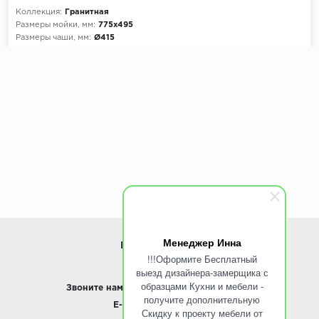
Коллекция:
Гранитная
Размеры мойки, мм:
775х495
Размеры чаши, мм:
Ø415
Менеджер Инна
ИНФОРМАЦИЯ
!!!Оформите Бесплатный
выезд дизайнера-замерщика с
www.ROINST.ru
образцами Кухни и мебели -
Звоните нам:
8 495 797-10-50 /
Whatsapp
получите дополнительную
E-mail:
info@roinst.ru
Скидку к проекту мебели от