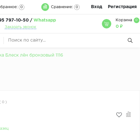
Вход
Регистрация
бранное:
Сравнение:
0
0
95 797-10-50 /
Whatsapp
Корзина
0
0 ₽
Заказать звонок
 Блеск лён бронзовый 1116
( 0 )
азец