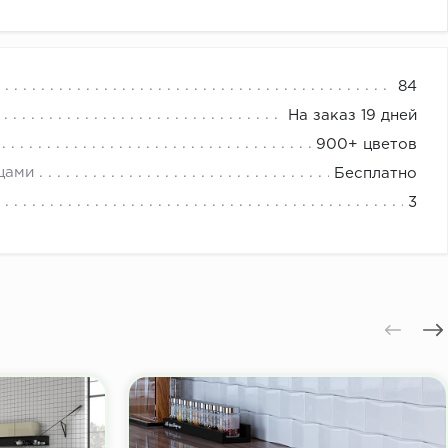
я шкафов купе
84
На заказ 19 дней
900+ цветов
цами
Бесплатно
3