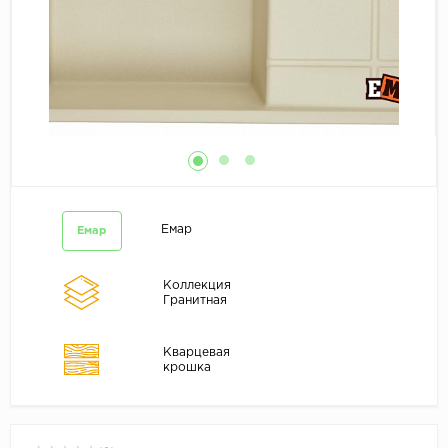
Емар
Емар
Коллекция
Гранитная
Кварцевая
крошка