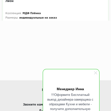
Лион
Коллекция:
МДФ Плёнка
Размеры:
индивидуальные на заказ
Декоры кухни на выбор:
900+ цветов
Эскиз и расчет стоимости:
Бесплатно
Менеджер Инна
ИНФОРМАЦИЯ
!!!Оформите Бесплатный
выезд дизайнера-замерщика с
www.ROINST.ru
образцами Кухни и мебели -
Звоните нам:
8 495 797-10-50 /
Whatsapp
получите дополнительную
E-mail:
info@roinst.ru