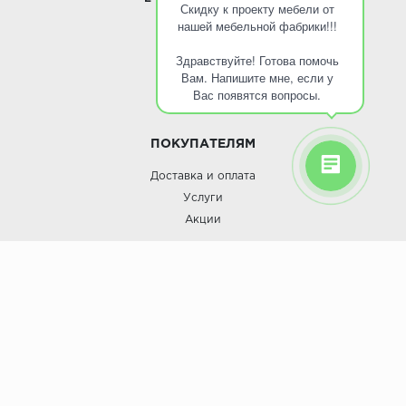
Скидку к проекту мебели от
нашей мебельной фабрики!!!
О КОМПАНИИ
Здравствуйте! Готова помочь
О компании
Вам. Напишите мне, если у
Контакты
Вас появятся вопросы.
Кухни оптом
ПОКУПАТЕЛЯМ
Доставка и оплата
Услуги
Акции
Roinst: Мебель и дизайн;© 2009
Мебель и дизайн “Роинст”