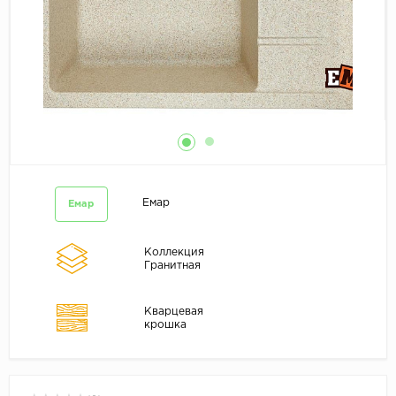
Емар
Емар
Коллекция
Гранитная
Кварцевая
крошка