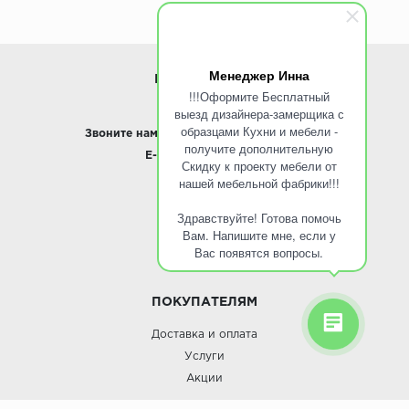
Менеджер Инна
ИНФОРМАЦИЯ
!!!Оформите Бесплатный
выезд дизайнера-замерщика с
www.ROINST.ru
образцами Кухни и мебели -
Звоните нам:
8 495 797-10-50 /
Whatsapp
получите дополнительную
E-mail:
info@roinst.ru
Скидку к проекту мебели от
нашей мебельной фабрики!!!
О КОМПАНИИ
Здравствуйте! Готова помочь
О компании
Вам. Напишите мне, если у
Контакты
Вас появятся вопросы.
Кухни оптом
ПОКУПАТЕЛЯМ
Доставка и оплата
Услуги
Акции