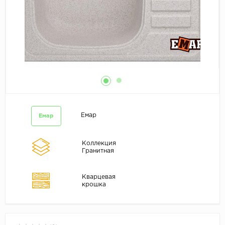
Емар
Емар
Коллекция
Гранитная
Кварцевая
крошка