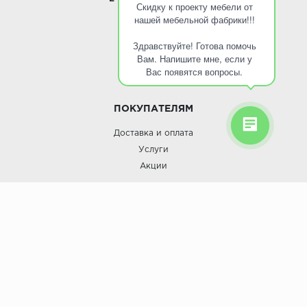
Скидку к проекту мебели от
нашей мебельной фабрики!!!
О КОМПАНИИ
Здравствуйте! Готова помочь
О компании
Вам. Напишите мне, если у
Контакты
Вас появятся вопросы.
Кухни оптом
ПОКУПАТЕЛЯМ
Доставка и оплата
Услуги
Акции
Roinst: Мебель и дизайн;© 2009
Мебель и дизайн “Роинст”