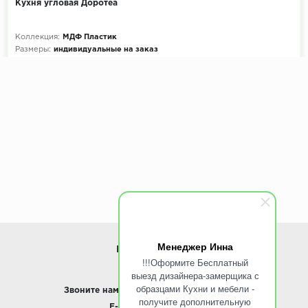
Кухня угловая Доротеа
Коллекция:
МДФ Пластик
Размеры:
индивидуальные на заказ
Декоры кухни на выбор:
900+ цветов
Эскиз и расчет стоимости:
Бесплатно
Менеджер Инна
ИНФОРМАЦИЯ
!!!Оформите Бесплатный
выезд дизайнера-замерщика с
www.ROINST.ru
образцами Кухни и мебели -
Звоните нам:
8 495 797-10-50 /
Whatsapp
получите дополнительную
E-mail:
info@roinst.ru