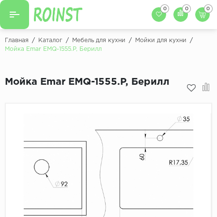
0
0
0
Назад
Назад
Главная
/
Каталог
/
Мебель для кухни
/
Мойки для кухни
/
Мойка Emar EMQ-1555.P, Берилл
Заказать кухню
Кухни на заказ
Фасады для кухни
Мойка Emar EMQ-1555.P, Берилл
Декоры фасадов
Столешницы для к
Кухонный фартук
Декоры столешниц
Мойки для кухни
Декоры кухонных фартуков
Декоры ЛДСП для мебели
Декоры обоев под мебель