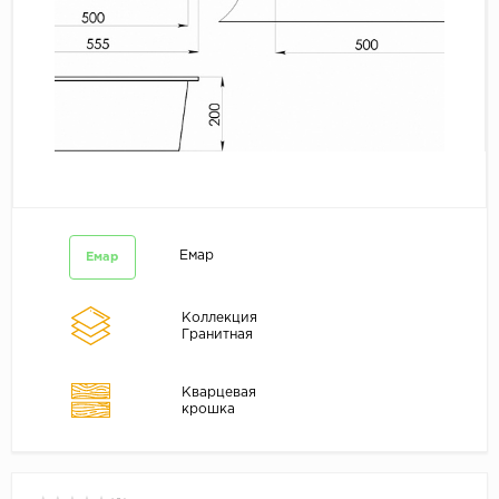
Емар
Емар
Коллекция
Гранитная
Кварцевая
крошка