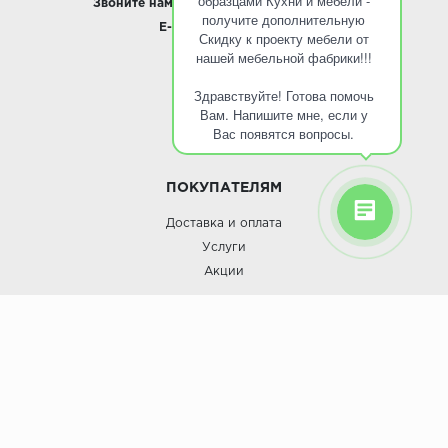
образцами Кухни и мебели -
Звоните нам:
8 495 797-10-50 /
Whatsapp
получите дополнительную
E-mail:
info@roinst.ru
Скидку к проекту мебели от
нашей мебельной фабрики!!!
О КОМПАНИИ
Здравствуйте! Готова помочь
О компании
Вам. Напишите мне, если у
Контакты
Вас появятся вопросы.
Кухни оптом
ПОКУПАТЕЛЯМ
Доставка и оплата
Услуги
Акции
Roinst: Мебель и дизайн;© 2009
Мебель и дизайн “Роинст”