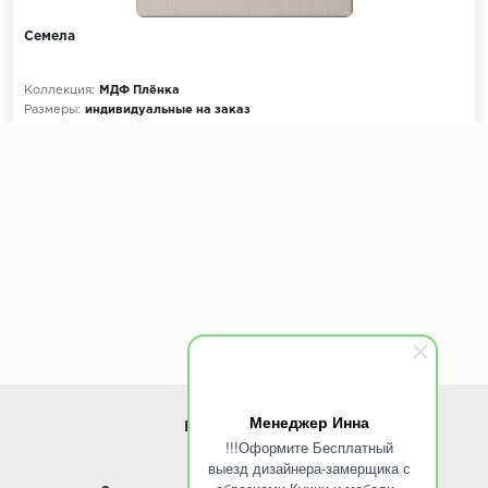
Семела
Коллекция:
МДФ Плёнка
Размеры:
индивидуальные на заказ
Декоры кухни на выбор:
900+ цветов
Эскиз и расчет стоимости:
Бесплатно
Менеджер Инна
ИНФОРМАЦИЯ
!!!Оформите Бесплатный
выезд дизайнера-замерщика с
www.ROINST.ru