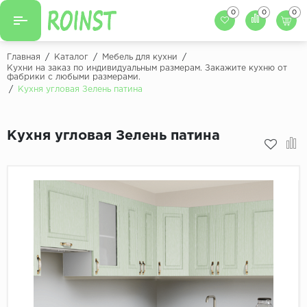
0
0
0
Назад
Назад
Главная
/
Каталог
/
Мебель для кухни
/
Кухни на заказ по индивидуальным размерам. Закажите кухню от
фабрики с любыми размерами.
Заказать кухню
Кухни на заказ
/
Кухня угловая Зелень патина
Фасады для кухни
Декоры фасадов
Столешницы для к
Кухня угловая Зелень патина
Кухонный фартук
Декоры столешниц
Мойки для кухни
Декоры кухонных фартуков
Декоры ЛДСП для мебели
Декоры обоев под мебель