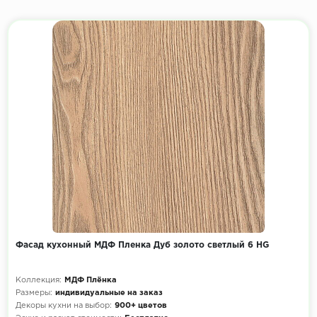
Фасад кухонный МДФ Пленка Дуб золото светлый 6 HG
Коллекция:
МДФ Плёнка
Размеры:
индивидуальные на заказ
Декоры кухни на выбор:
900+ цветов