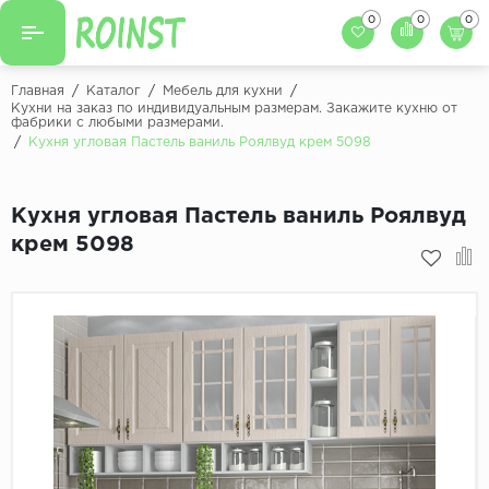
0
0
0
Назад
Назад
Главная
/
Каталог
/
Мебель для кухни
/
Кухни на заказ по индивидуальным размерам. Закажите кухню от
фабрики с любыми размерами.
Заказать кухню
Кухни на заказ
/
Кухня угловая Пастель ваниль Роялвуд крем 5098
Фасады для кухни
Декоры фасадов
Столешницы для к
Кухня угловая Пастель ваниль Роялвуд
Кухонный фартук
Декоры столешниц
крем 5098
Мойки для кухни
Декоры кухонных фартуков
Декоры ЛДСП для мебели
Декоры обоев под мебель