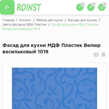
0
0
0
Назад
Назад
Главная
/
Каталог
/
Мебель для кухни
/
Фасады для кухонь
/
Цвета фасадов МДФ Пластик
/
Фасад для кухни МДФ Пластик
Заказать кухню
Велюр васильковый 1019
Кухни на заказ
Фасады для кухни
Декоры фасадов
Столешницы для к
Фасад для кухни МДФ Пластик Велюр
васильковый 1019
Кухонный фартук
Декоры столешниц
Мойки для кухни
Декоры кухонных фартуков
Декоры ЛДСП для мебели
Декоры обоев под мебель