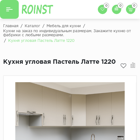
0
0
0
Назад
Назад
Главная
/
Каталог
/
Мебель для кухни
/
Кухни на заказ по индивидуальным размерам. Закажите кухню от
фабрики с любыми размерами.
Заказать кухню
Кухни на заказ
/
Кухня угловая Пастель Латте 1220
Фасады для кухни
Декоры фасадов
Столешницы для к
Кухня угловая Пастель Латте 1220
Кухонный фартук
Декоры столешниц
Мойки для кухни
Декоры кухонных фартуков
Декоры ЛДСП для мебели
Декоры обоев под мебель